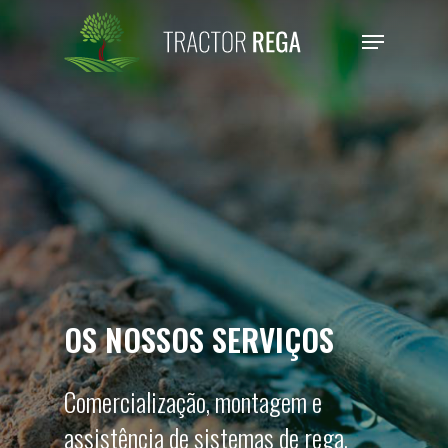
Skip
Menu
to
main
content
OS NOSSOS SERVIÇOS
Comercialização, montagem e
assistência de sistemas de rega,